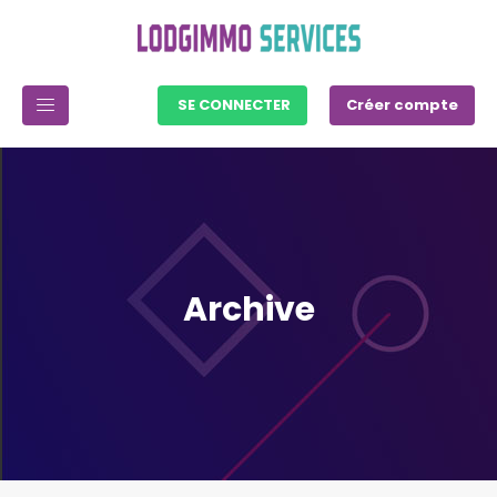
SE CONNECTER
Créer compte
Archive