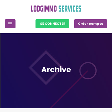
SE CONNECTER
Créer compte
Archive