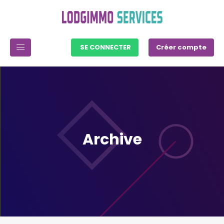
SE CONNECTER
Créer compte
Archive