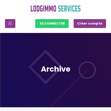
SE CONNECTER
Créer compte
Archive