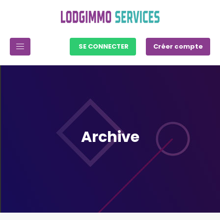
SE CONNECTER
Créer compte
Archive