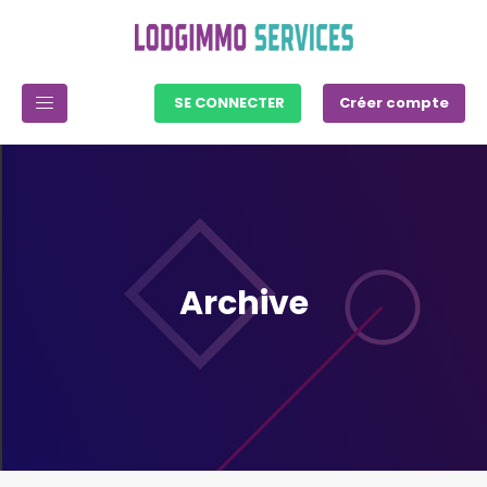
SE CONNECTER
Créer compte
Archive