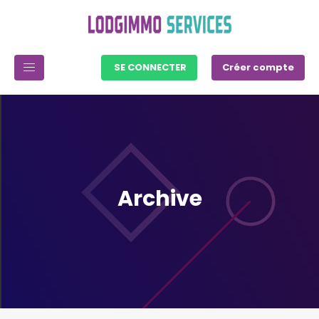
SE CONNECTER
Créer compte
Archive