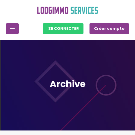
SE CONNECTER
Créer compte
Archive