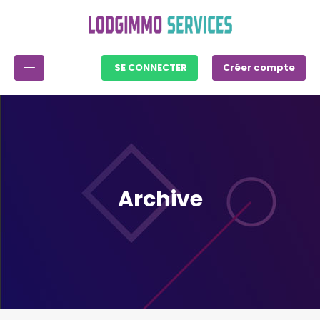
SE CONNECTER
Créer compte
Archive