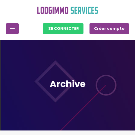
SE CONNECTER
Créer compte
Archive