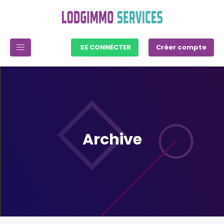
SE CONNECTER
Créer compte
Archive