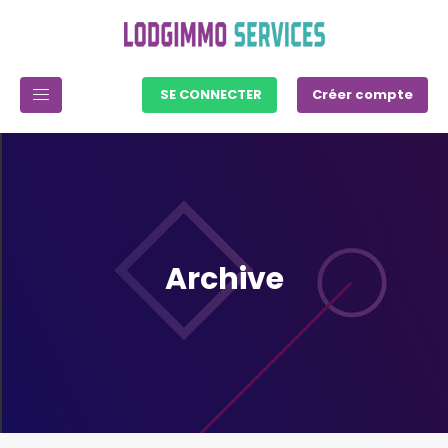
SE CONNECTER
Créer compte
Archive