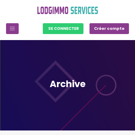
SE CONNECTER
Créer compte
Archive