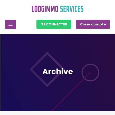
SE CONNECTER
Créer compte
Archive