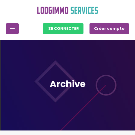
SE CONNECTER
Créer compte
Archive