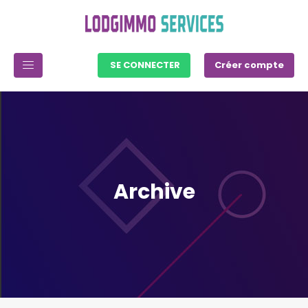
SE CONNECTER
Créer compte
Archive