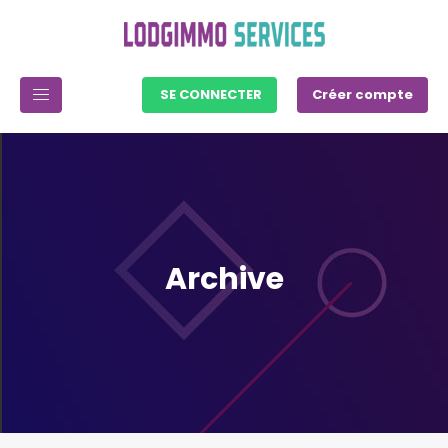
SE CONNECTER
Créer compte
Archive