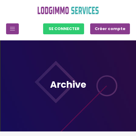
SE CONNECTER
Créer compte
Archive