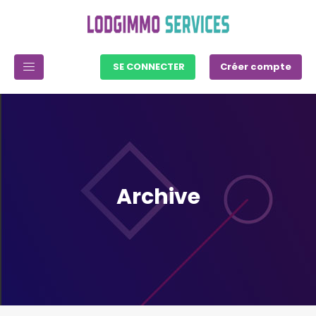
SE CONNECTER
Créer compte
Archive