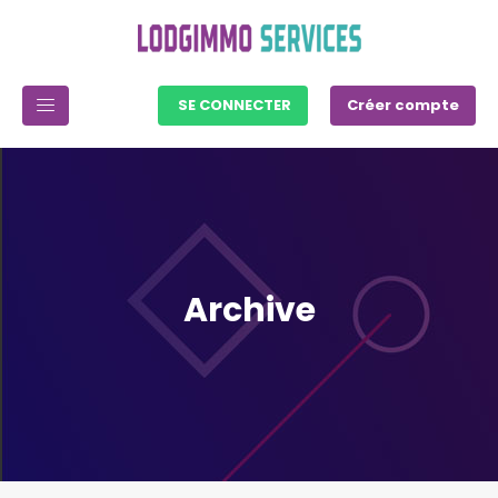
SE CONNECTER
Créer compte
Archive