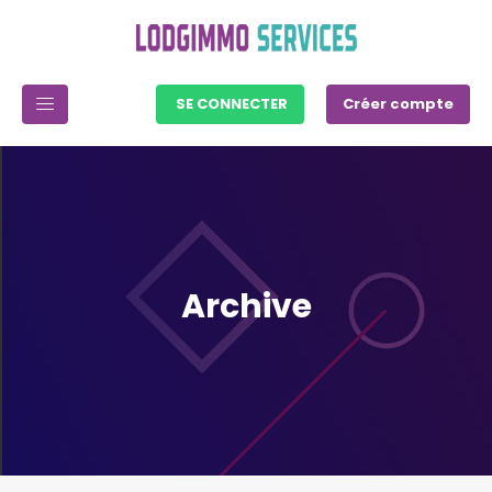
SE CONNECTER
Créer compte
Archive