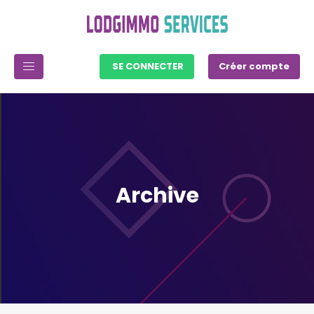
SE CONNECTER
Créer compte
Archive