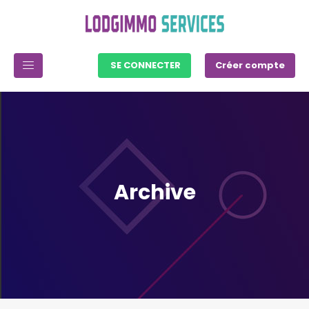
SE CONNECTER
Créer compte
Archive