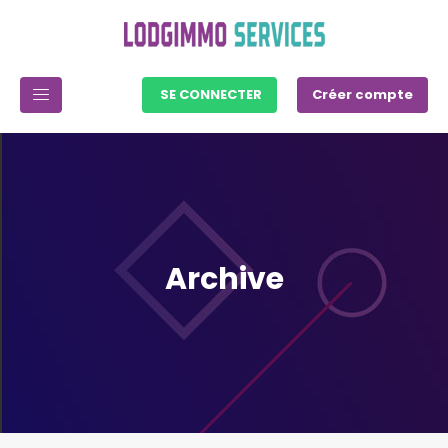
SE CONNECTER
Créer compte
Archive