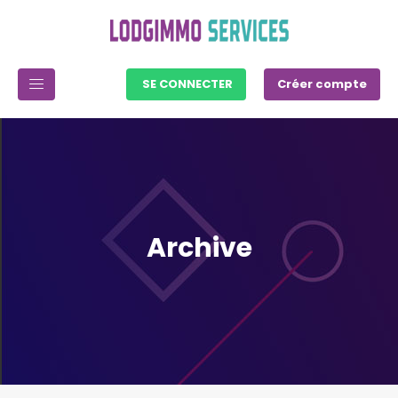
SE CONNECTER
Créer compte
Archive