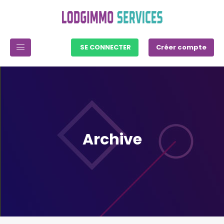
SE CONNECTER
Créer compte
Archive