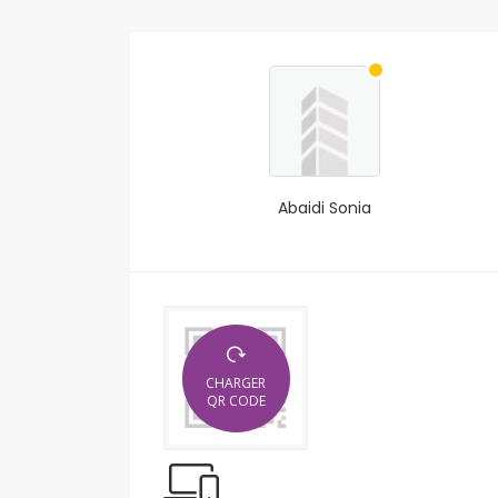
Abaidi Sonia
CHARGER
QR CODE