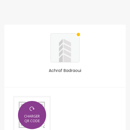
Achraf Badraoui
CHARGER
QR CODE