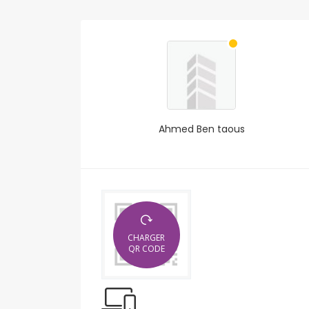
Ahmed Ben taous
CHARGER
QR CODE