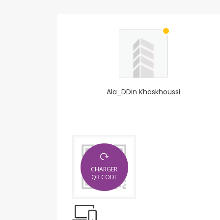
Ala_DDin Khaskhoussi
CHARGER
QR CODE