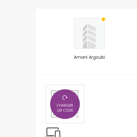
Amani Argoubi
CHARGER
QR CODE