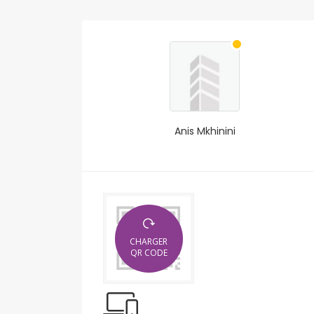
Anis Mkhinini
CHARGER
QR CODE