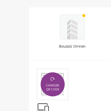
Bouaziz Omran
CHARGER
QR CODE