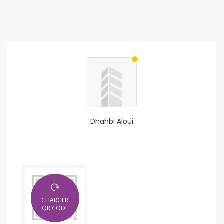
Dhahbi Aloui
CHARGER
QR CODE