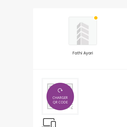
Fathi Ayari
CHARGER
QR CODE