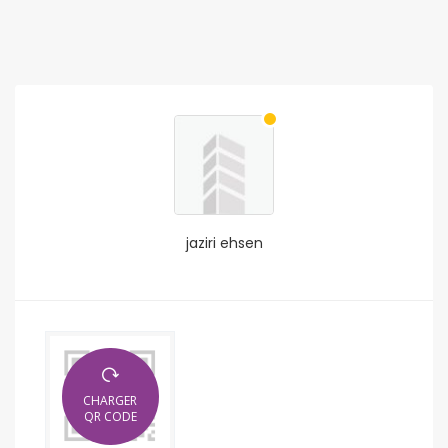
jaziri ehsen
CHARGER
QR CODE