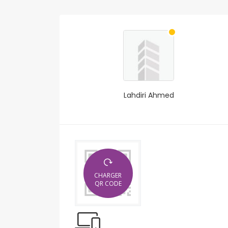
Lahdiri Ahmed
CHARGER
QR CODE