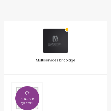
Multiservices bricolage
CHARGER
QR CODE