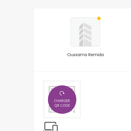
Oussama Remida
CHARGER
QR CODE