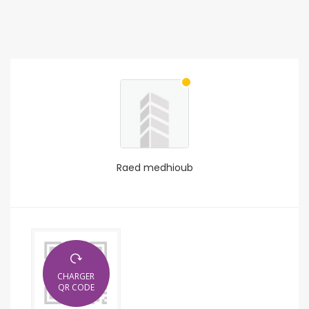
Raed medhioub
CHARGER
QR CODE