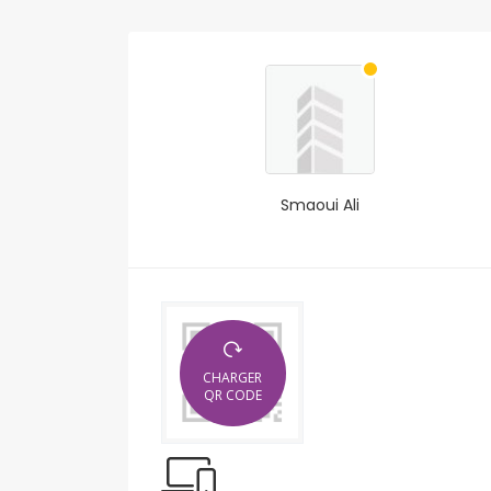
Smaoui Ali
CHARGER
QR CODE