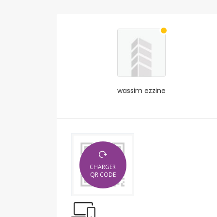
wassim ezzine
CHARGER
QR CODE