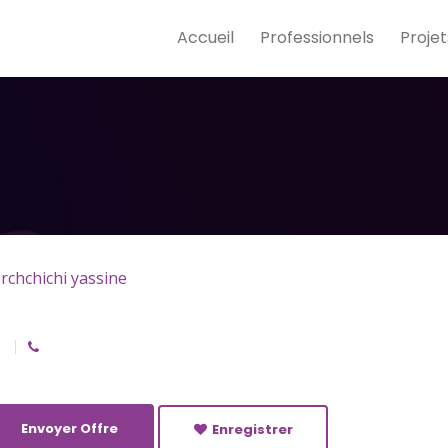
Accueil
Professionnels
Projet
rchchichi yassine
Envoyer Offre
Enregistrer