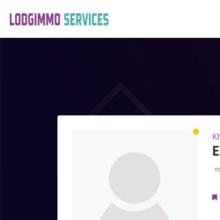
Kh
E
m