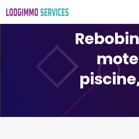
Rebobin
mote
piscin