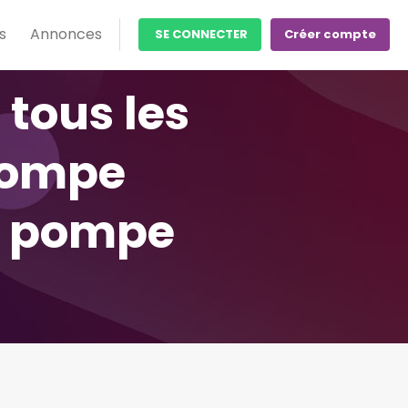
s
Annonces
SE CONNECTER
Créer compte
tous les
pompe
, pompe